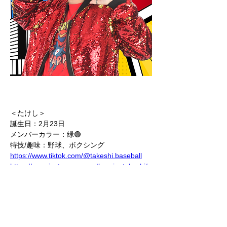
＜たけし＞
誕生日：2月23日
メンバーカラー：緑🟢
特技/趣味：野球、ボクシング
https://www.tiktok.com/@takeshi.baseball
https://www.instagram.com/herojp_takeshi/
ヒーロージャパンのたけしです！
新メンバーが加わり、新体制がスタートしま
す！
今からワクワクが止まりません！