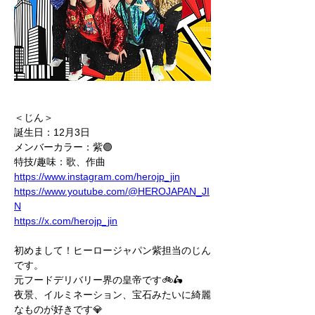
＜じん＞
誕生日：12月3日
メンバーカラー：紫🟣
特技/趣味：歌、作曲
https://www.instagram.com/herojp_jin
https://www.youtube.com/@HEROJAPAN_JI
N
https://x.com/herojp_jin
初めまして！ヒーロージャパン紫担当のじん
です。
元フードデリバリー界の皇帝です🚲🛵
夜景、イルミネーション、宝石みたいに綺麗
なものが好きです💎