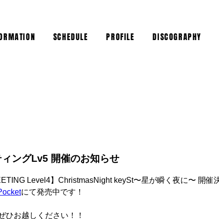
FORMATION
SCHEDULE
PROFILE
DISCOGRAPHY
ィングLv5 開催のお知らせ
EETING Level4】ChristmasNight keySt〜星が瞬く夜に〜 開
Pocket
にて発売中です！
ぜひお越しください！！