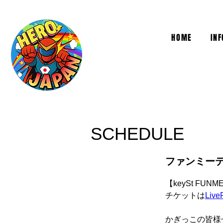
HOME
IN
SCHEDULE
ファンミーテ
【keySt FUNM
チケットは
Live
かぎっこの皆様