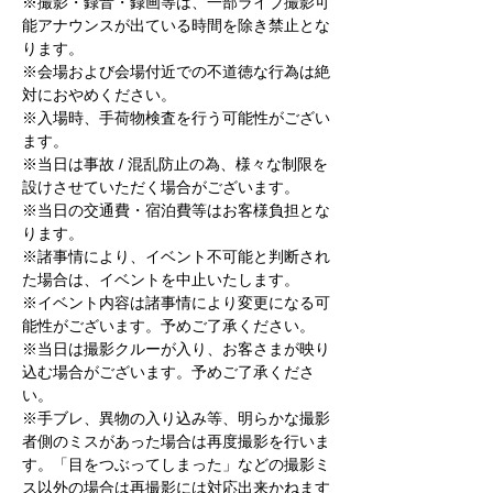
※撮影・録音・録画等は、一部ライブ撮影可
能アナウンスが出ている時間を除き禁止とな
ります。
※会場および会場付近での不道徳な行為は絶
対におやめください。
※入場時、手荷物検査を行う可能性がござい
ます。
※当日は事故 / 混乱防止の為、様々な制限を
設けさせていただく場合がございます。
※当日の交通費・宿泊費等はお客様負担とな
ります。
※諸事情により、イベント不可能と判断され
た場合は、イベントを中止いたします。
※イベント内容は諸事情により変更になる可
能性がございます。予めご了承ください。
※当日は撮影クルーが入り、お客さまが映り
込む場合がございます。予めご了承くださ
い。
※手ブレ、異物の入り込み等、明らかな撮影
者側のミスがあった場合は再度撮影を行いま
す。「目をつぶってしまった」などの撮影ミ
ス以外の場合は再撮影には対応出来かねます