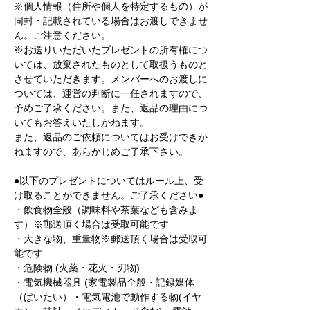
※個人情報（住所や個人を特定するもの）が
同封・記載されている場合はお渡しできませ
ん。ご注意ください。
※お送りいただいたプレゼントの所有権につ
いては、放棄されたものとして取扱うものと
させていただきます。メンバーへのお渡しに
ついては、運営の判断に一任されますので、
予めご了承ください。また、返品の理由につ
いてもお答えいたしかねます。
また、返品のご依頼についてはお受けできか
ねますので、あらかじめご了承下さい。
●以下のプレゼントについてはルール上、受
け取ることができません。ご了承ください●
・飲食物全般（調味料や茶葉なども含みま
す）※郵送頂く場合は受取可能です
・大きな物、重量物※郵送頂く場合は受取可
能です
・危険物 (火薬・花火・刃物)
・電気機械器具 (家電製品全般・記録媒体
（ばいたい）・電気電池で動作する物(イヤ