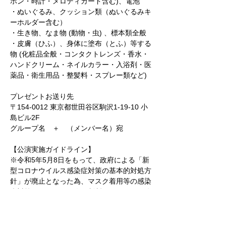
ホン・時計・メロディカード含む)、電池
・ぬいぐるみ、クッション類（ぬいぐるみキ
ーホルダー含む）
・生き物、なま物 (動物・虫) 、標本類全般
・皮膚（ひふ）、身体に塗布（とふ）等する
物 (化粧品全般・コンタクトレンズ・香水・
ハンドクリーム・ネイルカラー・入浴剤・医
薬品・衛生用品・整髪料・スプレー類など)
プレゼントお送り先
〒154-0012 東京都世田谷区駒沢1-19-10 小
島ビル2F
グループ名　＋　（メンバー名）宛
【公演実施ガイドライン】
※令和5年5月8日をもって、政府による「新
型コロナウイルス感染症対策の基本的対処方
針」が廃止となった為、マスク着用等の感染
症対策に関しては個人の判断となります。公
演中においては、咳エチケット等、周りのお
客様にご配慮くださいますようご協力をお願
いいたします。