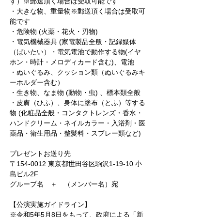
す）※郵送頂く場合は受取可能です
・大きな物、重量物※郵送頂く場合は受取可
能です
・危険物 (火薬・花火・刃物)
・電気機械器具 (家電製品全般・記録媒体
（ばいたい）・電気電池で動作する物(イヤ
ホン・時計・メロディカード含む)、電池
・ぬいぐるみ、クッション類（ぬいぐるみキ
ーホルダー含む）
・生き物、なま物 (動物・虫) 、標本類全般
・皮膚（ひふ）、身体に塗布（とふ）等する
物 (化粧品全般・コンタクトレンズ・香水・
ハンドクリーム・ネイルカラー・入浴剤・医
薬品・衛生用品・整髪料・スプレー類など)
プレゼントお送り先
〒154-0012 東京都世田谷区駒沢1-19-10 小
島ビル2F
グループ名　＋　（メンバー名）宛
【公演実施ガイドライン】
※令和5年5月8日をもって、政府による「新