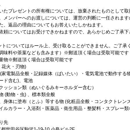
。
いたプレゼントの所有権については、放棄されたものとして取
。メンバーへのお渡しについては、運営の判断に一任されます
た、返品の理由についてもお答えいたしかねます。
依頼についてはお受けできかねますので、あらかじめご了承下
ントについてはルール上、受け取ることができません。ご了承
調味料や茶葉なども含みます）※郵送頂く場合は受取可能です
量物※郵送頂く場合は受取可能です
・花火・刃物)
 (家電製品全般・記録媒体（ばいたい）・電気電池で動作する物
ード含む)、電池
クッション類（ぬいぐるみキーホルダー含む）
 (動物・虫) 、標本類全般
、身体に塗布（とふ）等する物 (化粧品全般・コンタクトレン
イルカラー・入浴剤・医薬品・衛生用品・整髪料・スプレー類
り先
東京都世田谷区駒沢1-19-10 小島ビル2F