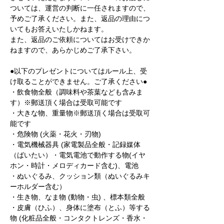
ついては、運営の判断に一任されますので、
予めご了承ください。また、返品の理由につ
いてもお答えいたしかねます。
また、返品のご依頼についてはお受けできか
ねますので、あらかじめご了承下さい。
●以下のプレゼントについてはルール上、受
け取ることができません。ご了承ください●
・飲食物全般（調味料や茶葉なども含みま
す）※郵送頂く場合は受取可能です
・大きな物、重量物※郵送頂く場合は受取可
能です
・危険物 (火薬・花火・刃物)
・電気機械器具 (家電製品全般・記録媒体
（ばいたい）・電気電池で動作する物(イヤ
ホン・時計・メロディカード含む)、電池
・ぬいぐるみ、クッション類（ぬいぐるみキ
ーホルダー含む）
・生き物、なま物 (動物・虫) 、標本類全般
・皮膚（ひふ）、身体に塗布（とふ）等する
物 (化粧品全般・コンタクトレンズ・香水・