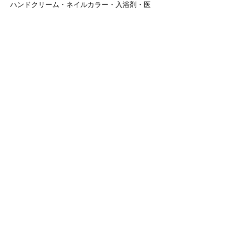
ハンドクリーム・ネイルカラー・入浴剤・医
薬品・衛生用品・整髪料・スプレー類など)
プレゼントお送り先
〒154-0012 東京都世田谷区駒沢1-19-10 小
島ビル2F
グループ名　＋　（メンバー名）宛
【公演実施ガイドライン】
※令和5年5月8日をもって、政府による「新
型コロナウイルス感染症対策の基本的対処方
針」が廃止となった為、マスク着用等の感染
症対策に関しては個人の判断となります。公
演中においては、咳エチケット等、周りのお
客様にご配慮くださいますようご協力をお願
いいたします。
※イベント開催制限緩和に伴いまして、公演
中の歓声に関しまして制限は特にございませ
ん。但し、周りのお客様の鑑賞を妨げないな
どのご配慮をいただきまして公演をお楽しみ
ください。