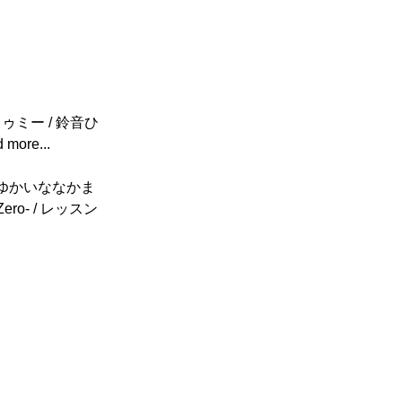
スントゥミー / 鈴音ひ
more...
んとゆかいななかま
Zero- / レッスン