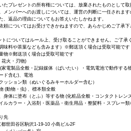
いたプレゼントの所有権については、放棄されたものとして取
。メンバーへのお渡しについては、運営の判断に一任されます
た、返品の理由についてもお答えいたしかねます。
依頼についてはお受けできかねますので、あらかじめご了承下
ントについてはルール上、受け取ることができません。ご了承
調味料や茶葉なども含みます）※郵送頂く場合は受取可能です
量物※郵送頂く場合は受取可能です
・花火・刃物)
 (家電製品全般・記録媒体（ばいたい）・電気電池で動作する物
ード含む)、電池
クッション類（ぬいぐるみキーホルダー含む）
 (動物・虫) 、標本類全般
、身体に塗布（とふ）等する物 (化粧品全般・コンタクトレン
イルカラー・入浴剤・医薬品・衛生用品・整髪料・スプレー類
り先
東京都世田谷区駒沢1-19-10 小島ビル2F