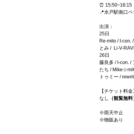
⏰ 15:50~16:15
📍水戸駅南口
出演： 
25日
Re-mito / I-
とみ /  Li-V-R
26日
藤良多 / I-c
たち / Mike☆mi
トゥミー / rewrite
【チケット料金
なし
（観覧無料
※雨天中止
※物販あり