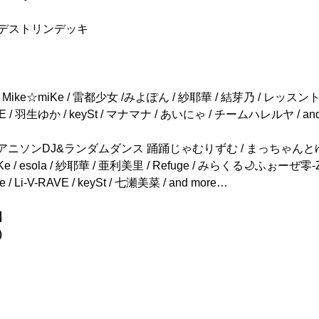
ペデストリンデッキ
con. / Mike☆miKe / 雷都少女 /みよぽん / 紗耶華 / 結芽乃 / レッ
AVE / 羽生ゆか / keySt / マナマナ / あいにゃ / チームハレルヤ / and 
on. / アニソンDJ&ランダムダンス 踊踊じゃむりずむ / まっちゃ
Ke / esola / 紗耶華 / 亜利美里 / Refuge / みらくる🌙ふぉーぜ零-
 / Li-V-RAVE / keySt / 七瀬美菜 / and more…
】
）