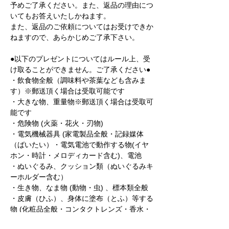
予めご了承ください。また、返品の理由につ
いてもお答えいたしかねます。
また、返品のご依頼についてはお受けできか
ねますので、あらかじめご了承下さい。
●以下のプレゼントについてはルール上、受
け取ることができません。ご了承ください●
・飲食物全般（調味料や茶葉なども含みま
す）※郵送頂く場合は受取可能です
・大きな物、重量物※郵送頂く場合は受取可
能です
・危険物 (火薬・花火・刃物)
・電気機械器具 (家電製品全般・記録媒体
（ばいたい）・電気電池で動作する物(イヤ
ホン・時計・メロディカード含む)、電池
・ぬいぐるみ、クッション類（ぬいぐるみキ
ーホルダー含む）
・生き物、なま物 (動物・虫) 、標本類全般
・皮膚（ひふ）、身体に塗布（とふ）等する
物 (化粧品全般・コンタクトレンズ・香水・
ハンドクリーム・ネイルカラー・入浴剤・医