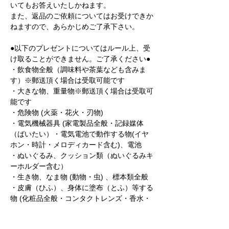
いてもお答えいたしかねます。
また、返品のご依頼についてはお受けできか
ねますので、あらかじめご了承下さい。
●以下のプレゼントについてはルール上、受
け取ることができません。ご了承ください●
・飲食物全般（調味料や茶葉なども含みま
す）※郵送頂く場合は受取可能です
・大きな物、重量物※郵送頂く場合は受取可
能です
・危険物 (火薬・花火・刃物)
・電気機械器具 (家電製品全般・記録媒体
（ばいたい）・電気電池で動作する物(イヤ
ホン・時計・メロディカード含む)、電池
・ぬいぐるみ、クッション類（ぬいぐるみキ
ーホルダー含む）
・生き物、なま物 (動物・虫) 、標本類全般
・皮膚（ひふ）、身体に塗布（とふ）等する
物 (化粧品全般・コンタクトレンズ・香水・
ハンドクリーム・ネイルカラー・入浴剤・医
薬品・衛生用品・整髪料・スプレー類など)